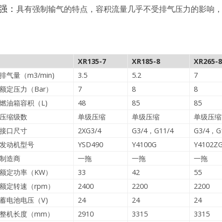
强：
具有强制输气的特点，容积流量几乎不受排气压力的影响
XR135-7
XR185-8
XR265-8
排气量（m3/min)
3.5
5.2
7
额定压力（Bar）
7
8
8
燃油箱容积（L)
48
85
85
压缩级数
单级压缩
单级压缩
单级压缩
接口尺寸
2XG3/4
G3/4，G11/4
G3/4，G
发动机型号
YSD490
Y4100G
Y4102Z
制造商
一拖
一拖
一拖
额定功率（KW）
33
42
55
额定转速（rpm）
2400
2200
2200
蓄电池电压（V)
24
24
24
整机长度（mm）
2910
3315
3315