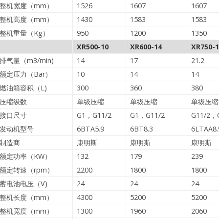
整机宽度（mm）
1526
1607
1607
整机高度（mm）
1430
1583
1583
整机重量（Kg）
950
1200
1350
XR500-10
XR600-14
XR750-1
排气量（m3/min)
14
17
21.2
额定压力（Bar）
10
14
14
燃油箱容积（L)
300
360
380
压缩级数
单级压缩
单级压缩
单级压缩
接口尺寸
G1，G11/2
G1，G11/2
G11/2，
发动机型号
6BTA5.9
6BT8.3
6LTAA8.
制造商
康明斯
康明斯
康明斯
额定功率（KW）
132
179
239
额定转速（rpm）
2200
1800
1800
蓄电池电压（V)
24
24
24
整机长度（mm）
4300
5200
5200
整机宽度（mm）
1300
1960
2060