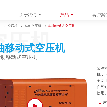
页
关于我们
产品
客户案
品
空压机
移动空压机
柴油移动式空压机
空压机
油移动式空压机
驱动移动式空压机
柴油
机，
主要
在气
使用
压