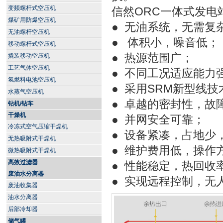
变频螺杆式空压机
信然ORC一体式发电
煤矿用防爆空压机
● 无油系统，无需复
无油螺杆空压机
● 体积小，噪音低；
移动螺杆式空压机
● 热源范围广；
撬装移动空压机
工艺气体空压机
● 不同工况适应能力
氢燃料电池空压机
● 采用SRM新型线
水蒸气空压机
● 卓越的密封性，故
钻机/钻车
干燥机
● 并网安全可靠；
冷冻式空气压缩干燥机
● 设备紧凑，占地少
无热吸附式干燥机
● 维护费用低，操作
微热吸附式干燥机
高效过滤器
● 性能稳定，热回收
废油水分离器
● 实现远程控制，无
废油收集器
油水分离器
后部冷却器
储气罐