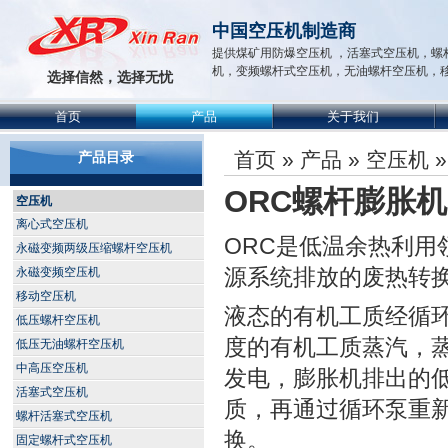
中国空压机制造商
提供煤矿用防爆空压机 ，活塞式空压机，螺
机，变频螺杆式空压机，无油螺杆空压机，
选择信然，选择无忧
首页
产品
关于我们
首页
»
产品
»
空压机
»
产品目录
ORC螺杆膨胀机
空压机
离心式空压机
ORC是低温余热利用
永磁变频两级压缩螺杆空压机
源系统排放的废热转
永磁变频空压机
移动空压机
液态的有机工质经循
低压螺杆空压机
度的有机工质蒸汽，
低压无油螺杆空压机
中高压空压机
发电，膨胀机排出的
活塞式空压机
质，再通过循环泵重
螺杆活塞式空压机
换。
固定螺杆式空压机