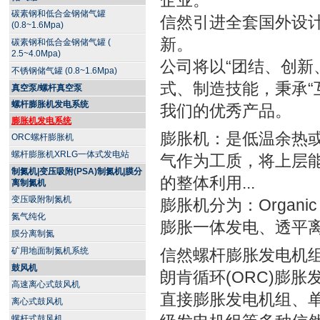
企业。
碳素钢和低合金钢储气罐
信然引进全套国外设
(0.8~1.6Mpa)
新。
碳素钢和低合金钢储气罐 (
2.5~4.0Mpa)
公司将以“团结、创新
不锈钢储气罐 (0.8~1.6Mpa)
式、制造技能，秉承“
真空泵/螺杆真空泵
螺杆膨胀机发电系统
我们的优秀产品。
膨胀机发电系统
膨胀机：是低温余热
ORC螺杆膨胀机
螺杆膨胀机XRLG一体式发电站
气作为工质，将上层
制氮机|变压吸附(PSA)制氮机|膜分
的整体利用...
离制氮机
变压吸附制氮机
膨胀机分为：Organic
氮气纯化
膨胀一体发电、透平
膜分离制氮
矿用地面制氮机系统
信然螺杆膨胀发电机
鼓风机
朗肯循环(ORC)膨
高速离心式鼓风机
直接膨胀发电机组、单
离心式鼓风机
螺杆式鼓风机