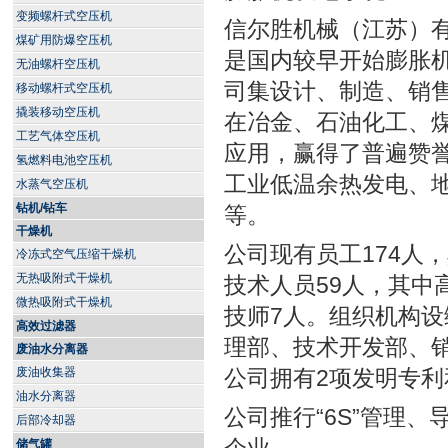
变频螺杆式空压机
信尔胜机械（江苏）
煤矿用防爆空压机
是国内较早开始膨胀机
无油螺杆空压机
司集设计、制造、销售
移动螺杆式空压机
撬装移动空压机
在冶金、石油化工、
工艺气体空压机
应用，赢得了普遍赞
氢燃料电池空压机
工业低温余热发电、
水蒸气空压机
钻机/钻车
等。
干燥机
公司现有员工174人
冷冻式空气压缩干燥机
无热吸附式干燥机
技术人员59人，其中
微热吸附式干燥机
技师7人。组织机构
高效过滤器
理部、技术开发部、
废油水分离器
废油收集器
公司拥有2项发明专利
油水分离器
公司推行“6S”管理
后部冷却器
储气罐