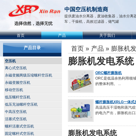
中国空压机制造商
提供废油水分离器，废油收集器，油水分离
车，干燥机，高效过滤器，储气罐
选择信然，选择无忧
首页
产品
关于我们
首页
»
产品
» 膨胀机
产品目录
膨胀机发电系统
空压机
离心式空压机
ORC螺杆膨胀机
永磁变频两级压缩螺杆空压机
ORC是低温余热利用领
永磁变频空压机
的整体利用。 ...
移动空压机
低压螺杆空压机
螺杆膨胀机XRLG一体式
低压无油螺杆空压机
高温高压干湿饱和蒸汽或
中高压空压机
的电力产出，膨胀机出口
活塞式空压机
螺杆活塞式空压机
膨胀机发电系统
固定螺杆式空压机