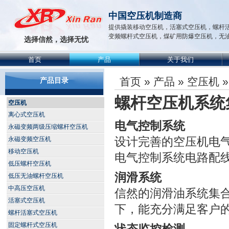
中国空压机制造商
提供撬装移动空压机，活塞式空压机，螺杆
变频螺杆式空压机，煤矿用防爆空压机，无
选择信然，选择无忧
首页
产品
关于我们
首页
»
产品
»
空压机
产品目录
螺杆空压机系统
空压机
离心式空压机
电气控制系统
永磁变频两级压缩螺杆空压机
设计完善的空压机电
永磁变频空压机
移动空压机
电气控制系统电路配
低压螺杆空压机
润滑系统
低压无油螺杆空压机
中高压空压机
信然的润滑油系统集
活塞式空压机
下，能充分满足客户
螺杆活塞式空压机
固定螺杆式空压机