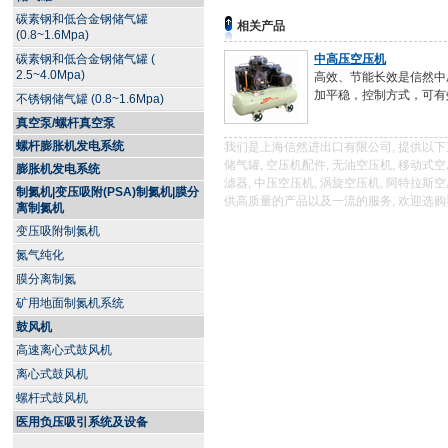
碳素钢和低合金钢储气罐
相关产品
(0.8~1.6Mpa)
碳素钢和低合金钢储气罐 (
中高压空压机
2.5~4.0Mpa)
高效、节能长效是信然中
加平稳，控制方式，可有
不锈钢储气罐 (0.8~1.6Mpa)
真空泵/螺杆真空泵
螺杆膨胀机发电系统
我们是上海信然进出口有限公司, 提供以下产品
储气罐, 空压机配件, 无油空压机, 移动式
膨胀机发电系统
滤器, 中压空压机, 涡旋空压机, 阿特拉
制氮机|变压吸附(PSA)制氮机|膜分
供高质量的产品以及一流的服务, 欢迎选
离制氮机
变压吸附制氮机
氮气纯化
膜分离制氮
矿用地面制氮机系统
鼓风机
高速离心式鼓风机
离心式鼓风机
螺杆式鼓风机
医用负压吸引系统及设备