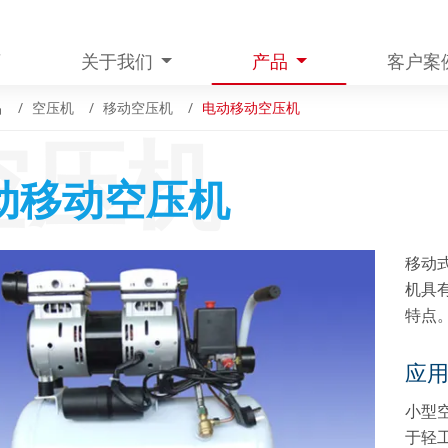
页
关于我们
产品
客户案
品
空压机
移动空压机
电动移动空压机
空压机
动移动空压机
移动
机具
特点
应
小型
于轻