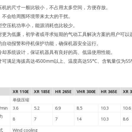
压机的尺寸一般比较小，不占用太多空间，方便存放。
，不会给周围环境带来太大的干扰。
型空压机功率小，能源消耗也比较少。
对更为低廉，初学者或寻求短期的气动工具解决方案的用户可以
的自动报警和停机保护功能，确保机器安全运行。
冷却系统设计，保证机器具有良好的高、低温使用性能。
可满足海拔高达4500mm以上、温度高达55°C、含氧量仅为5
XR 110E
XR 185E
HR 265E
VHR 300E
HR 365E
XR 
单级压缩
min
3.6
5.2
6.9
8.5
10.3
10.6
力
8
7
7
14
10.3
8.6
式
Wind cooling