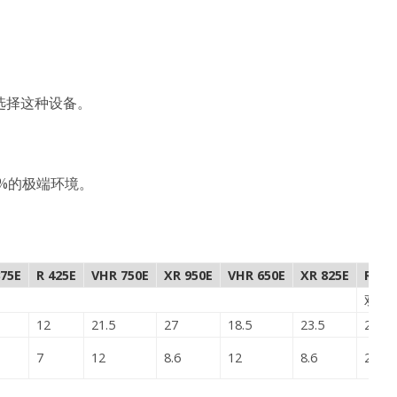
选择这种设备。
5%的极端环境。
375E
R 425E
VHR 750E
XR 950E
VHR 650E
XR 825E
RHR 
双级
12
21.5
27
18.5
23.5
23.5
7
12
8.6
12
8.6
20.7