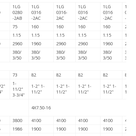
1LG
1LG
1LG
1LG
1LG
1LG
0
0280
0316
0316-
0316
0316
0317
B
-2AB
-2AC
2AC
-2AC
-2AC
-2AC
75
160
160
160
160
200
1.15
1.15
1.15
1.15
1.15
1.15
0
2960
1960
2960
2960
1960
2960
380/
380/
380/
380/
380/
380/
3/50
3/50
3/50
3/50
3/50
3/50
73
82
82
82
82
82
1-
/2"
1-2" 1-
1-2" 1-
1-2" 1-
1-2" 1-
1-2" 
11/2"
4"
11/2"
11/2"
11/2"
11/2"
11/2"
3-3/4"
4X7.50-16
0
3800
4100
4100
4100
4100
4150
6
1986
1900
1900
1900
1900
2000