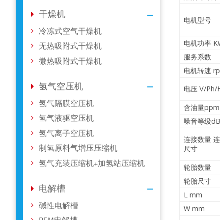
干燥机
电机型号
冷冻式空气干燥机
电机功率 K
无热吸附式干燥机
服务系数
微热吸附式干燥机
电机转速 r
氢气空压机
电压 V/Ph/
氢气隔膜空压机
含油量ppm
氢气液驱空压机
噪音等级dB(
氢气离子空压机
连接数量 
制氢原料气增压压缩机
尺寸
氢气充装压缩机+加氢站压缩机
轮胎
数量
轮胎
尺寸
电解槽
L mm
碱性电解槽
W mm