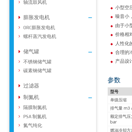
轴流鼓风机
小型空
噪音小
膨胀发电机
由于小
ORC膨胀发电机
价格相
螺杆蒸汽发电机
人性化
储气罐
合理的
产品设计
不锈钢储气罐
碳素钢储气罐
参数
过滤器
型号
制氮机
单级压缩
隔膜制氮机
排气量 m3 /
额定排气压
PSA 制氮机
bar
氮气纯化
燃油冷却方