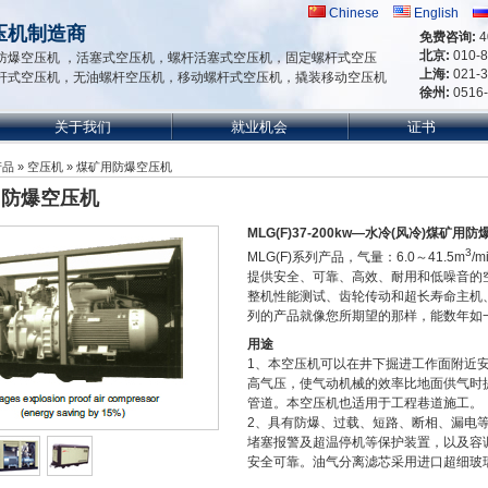
Chinese
English
压机制造商
免费咨询:
4
北京:
010-
防爆空压机 ，活塞式空压机，螺杆活塞式空压机，固定螺杆式空压
上海:
021-
杆式空压机，无油螺杆空压机，移动螺杆式空压机，撬装移动空压机
徐州:
0516
关于我们
就业机会
证书
产品
»
空压机
» 煤矿用防爆空压机
用防爆空压机
MLG(F)37-200kw—水冷(风冷)煤
3
MLG(F)系列产品，气量：6.0～41.5m
/
提供安全、可靠、高效、耐用和低噪音的
整机性能测试、齿轮传动和超长寿命主机、可
列的产品就像您所期望的那样，能数年如
用途
1、本空压机可以在井下掘进工作面附近
高气压，使气动机械的效率比地面供气时提
管道。本空压机也适用于工程巷道施工。
2、具有防爆、过载、短路、断相、漏电
堵塞报警及超温停机等保护装置，以及容
安全可靠。油气分离滤芯采用进口超细玻璃