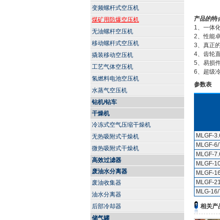
变频螺杆式空压机
产品的特
煤矿用防爆空压机
1、一体
无油螺杆空压机
2、性能卓
移动螺杆式空压机
3、真正
4、齿轮
撬装移动空压机
5、易损
工艺气体空压机
6、超级
氢燃料电池空压机
参数表
水蒸气空压机
钻机/钻车
干燥机
冷冻式空气压缩干燥机
MLGF-3.
无热吸附式干燥机
MLGF-6/
微热吸附式干燥机
MLGF-7.
高效过滤器
MLGF-10
废油水分离器
MLGF-16
MLGF-21
废油收集器
MLG-16/
油水分离器
后部冷却器
相关产
储气罐