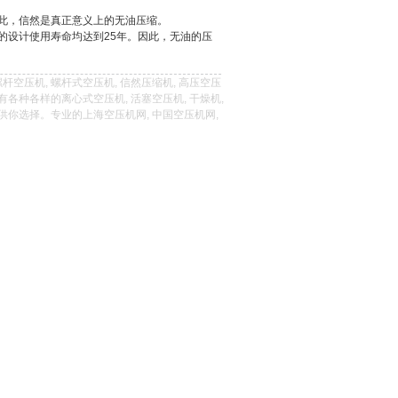
此，信然是真正意义上的无油压缩。
的设计使用寿命均达到25年。因此，无油的压
螺杆空压机, 螺杆式空压机, 信然压缩机, 高压空压
们有各种各样的离心式空压机, 活塞空压机, 干燥机,
机供你选择。专业的上海空压机网, 中国空压机网,