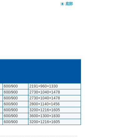
底部
600/900
2191×960×1330
600/900
2730×1040×1478
600/900
2730×1040×1478
600/900
2800×1140×1456
600/900
3200×1216×1605
600/900
3600×1300×1830
600/900
3200×1216×1605