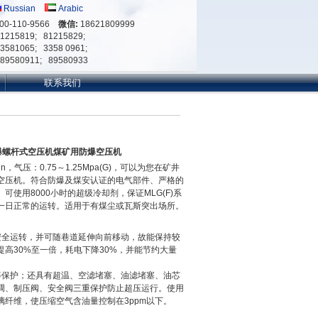
Russian
Arabic
00-110-9566
微信:
18621809999
81215819; 81215829;
33581065; 3358 0961;
-89580911; 89580933
联系我们
矿用防爆螺杆式空压机煤矿用防爆空压机
min，气压：0.75～1.25Mpa(G)，可以为您在矿井
空压机。符合防爆及煤安认证的电气部件、严格的
使用8000小时的超级冷却剂，保证MLG(F)系
一日正常的运转。适用于有煤尘或瓦斯突出场所。
安全运转，并可随巷道延伸向前移动，故能保持较
高30%至一倍，耗电下降30%，并能节约大量
等保护；还具有超温、空滤堵塞、油滤堵塞、油芯
调、制压阀、安全阀三重保护防止超压运行。使用
纤维，使压缩空气含油量控制在3ppm以下。