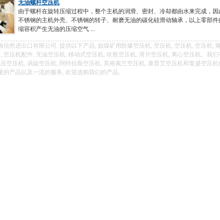
无油螺杆空压机
由于螺杆在旋转压缩过程中，整个主机的润滑、密封、冷却都由水来完成，因
不锈钢的主机外壳、不锈钢的转子、耐磨无油的碳化硅滑动轴承，以上零部件
缩容积产生无油的压缩空气 ...
信然进出口有限公司, 提供以下产品, 如煤矿用防爆空压机, 空压机, 空压机, 空压机, 
罐, 空压机配件, 无油空压机, 移动式空压机, 吹瓶空压机, 滑片空压机, 离心空压机。我
中压空压机, 涡旋空压机, 阿特拉斯空压机, 英格索兰空压机, 康普艾空压机和复盛空压
量的产品以及一流的服务, 欢迎选购我们的产品。