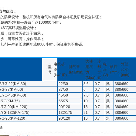
点与优点：
化的防爆设计—整机和所有电气均有防爆合格证及矿用安全认证；
越的XR主机—寿命可达100000小时；
的46℃高环境温度设计；
直联，背靠背圆锥滚子轴承；
件少，可靠性高，操作简单；
冷却剂—寿命长达两年或8000小时，保证主机不集碳。
大使
冷
电机功
电
外型
型
排气量
用压
却
轨距
率
压
尺寸
号
(M3/min)
力
方
(mm)
(kw/HP)
(V)
(mm)
(Mpa)
式
6/7G-22(KM-30)
22/30
3.6
0.7
风
380/660
7G-37(KM-50)
37/50
6
0.7
风
380/660
6/7G-45(KM-60)
45/60
7.6
0.7
风
380/660
/7G(KM-75)
55/75
10
0.7
风
380/660
/7G-90(KM-120)
90/120
16
0.7
风
380/660
/7G-132(KM-175)
132/175
21
0.7
风
380/660
7G-90(KM-120)
90/120
16
0.7
水
380/660
品