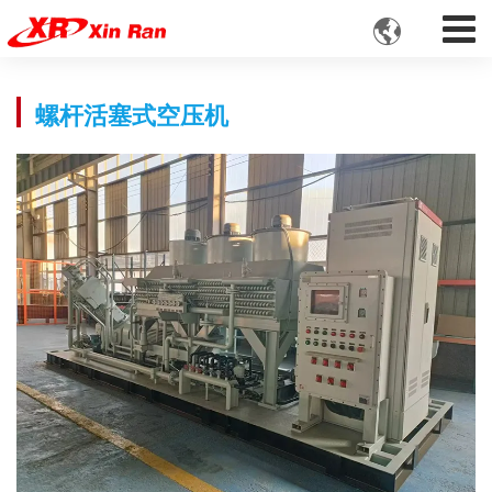

螺杆活塞式空压机