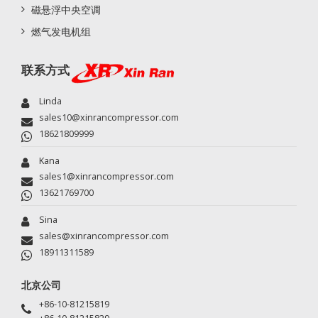
磁悬浮中央空调
燃气发电机组
联系方式
Linda
sales10@xinrancompressor.com
18621809999
Kana
sales1@xinrancompressor.com
13621769700
Sina
sales@xinrancompressor.com
18911311589
北京公司
+86-10-81215819