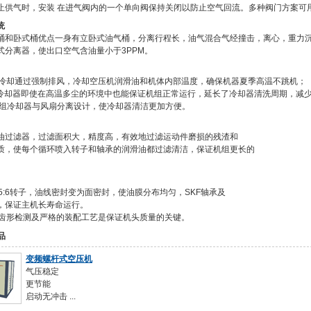
止供气时，安装 在进气阀内的一个单向阀保持关闭以防止空气回流。多种阀门方案可
统
桶和卧式桶优点一身有立卧式油气桶，分离行程长，油气混合气经撞击，离心，重力
式分离器，使出口空气含油量小于3PPM。
翅式冷却通过强制排风，冷却空压机润滑油和机体内部温度，确保机器夏季高温不跳机；
的冷却器即使在高温多尘的环境中也能保证机组正常运行，延长了冷却器清洗周期，减
型机组冷却器与风扇分离设计，使冷却器清洁更加方便。
油过滤器，过滤面积大，精度高，有效地过滤运动件磨损的残渣和
质，使每个循环喷入转子和轴承的润滑油都过滤清洁，保证机组更长的
。
称5:6转子，油线密封变为面密封，使油膜分布均匀，SKF轴承及
，保证主机长寿命运行。
坐标齿形检测及严格的装配工艺是保证机头质量的关键。
品
变频螺杆式空压机
气压稳定
更节能
启动无冲击 ...