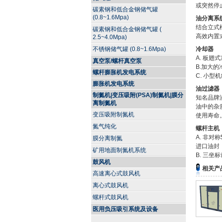
或突然停
碳素钢和低合金钢储气罐
(0.8~1.6Mpa)
油分离系
结合立式
碳素钢和低合金钢储气罐 (
高效内置
2.5~4.0Mpa)
不锈钢储气罐 (0.8~1.6Mpa)
冷却器
A. 板
真空泵/螺杆真空泵
B.加大
螺杆膨胀机发电系统
C. 小
膨胀机发电系统
油过滤器
制氮机|变压吸附(PSA)制氮机|膜分
知名品牌
离制氮机
油中的杂
变压吸附制氮机
使用寿命
氮气纯化
螺杆主机
A. 非对
膜分离制氮
进口油封
矿用地面制氮机系统
B. 三
鼓风机
相关产
高速离心式鼓风机
离心式鼓风机
螺杆式鼓风机
医用负压吸引系统及设备