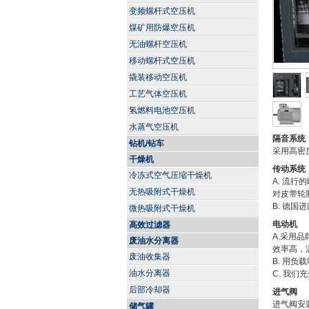
变频螺杆式空压机
煤矿用防爆空压机
无油螺杆空压机
移动螺杆式空压机
撬装移动空压机
工艺气体空压机
氢燃料电池空压机
水蒸气空压机
隔音系统
钻机/钻车
采用高密
干燥机
传动系统
冷冻式空气压缩干燥机
A. 流
无热吸附式干燥机
对皮带轮
B. 德国
微热吸附式干燥机
电动机
高效过滤器
A.采用
废油水分离器
效率高，
废油收集器
B. 用负
油水分离器
C. 我
后部冷却器
进气阀
进气阀安
储气罐