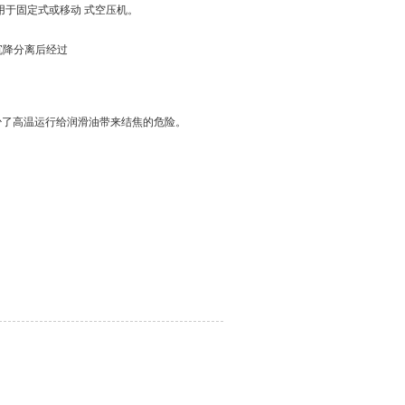
用于固定式或移动 式空压机。
沉降分离后经过
少了高温运行给润滑油带来结焦的危险。