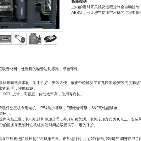
智能控制
业内的定时开关机及远程控制全自动控制
ABB等，可让您在使用空压机的过程中
度吸音材料，使整机的噪音达到标准，绿色环保。
行的欧标锥套式皮带轮，对中性好，安装方便。该皮带轮解决了直孔轻带 轮安装高度麻
胀紧原 理，性能优越。
进口OPTI 皮带，高强度，传动效率高，使用寿命长。
品牌螺杆空压机专用电机，IP54防护等级，F级绝缘等级，SKF高性能轴承，
温升小。
载噪声考核工业，其电机结构更加合理，外形新颖美观。电机冷却方式为 IC411。安装尺
们充分的服务系数设计在机组为短时间超载提供了一定的保护。
装在空压机进口以控制空压机排气量。正常运行时，由控制信号控制进气 阀开启或关