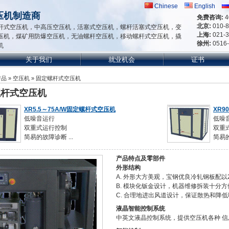
Chinese
English
压机制造商
免费咨询:
4
北京:
010-
杆式空压机，中高压空压机，活塞式空压机，螺杆活塞式空压机，变
上海:
021-
压机，煤矿用防爆空压机，无油螺杆空压机，移动螺杆式空压机，撬
徐州:
0516
机
关于我们
就业机会
证书
产品
»
空压机
» 固定螺杆式空压机
螺杆式空压机
XR5.5～75A/W固定螺杆式空压机
XR9
低噪音运行
低噪
双重式运行控制
双重
简易的故障诊断 ...
简易的
产品特点及零部件
外形结构
A. 外形大方美观，宝钢优良冷轧钢板配以
B. 模块化钣金设计，机器维修拆装十分方
C. 合理地进出风道设计，保证散热和降
液晶智能控制系统
中英文液晶控制系统，提供空压机各种 