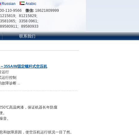
Russian
Arabic
00-110-9566
微信:
18621809999
81215819; 81215829;
33581065; 3358 0961;
-89580911; 89580933
联系我们
0～355A/W固定螺杆式空压机
音运行
式运行控制
故障诊断 ...
250℃高温烤漆，保证机器长年防腐
便。
低噪音。
信息和故障原因，使空压机运行状况一目了然。