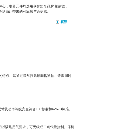
中心，电器元件均选用享誉知名品牌 施耐德，
体会到由此带来的可靠感与迅捷感。
底部
烦的特点。其通过螺丝拧紧锥套抱紧轴、锥套同时
寸及功率等级完全符合IEC标准和42673标准。
闭以满足用气要求，可无级或二点气量控制。停机