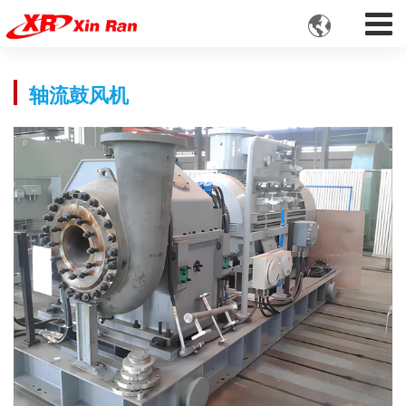

轴流鼓风机