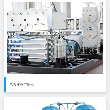
氢气液驱空压机