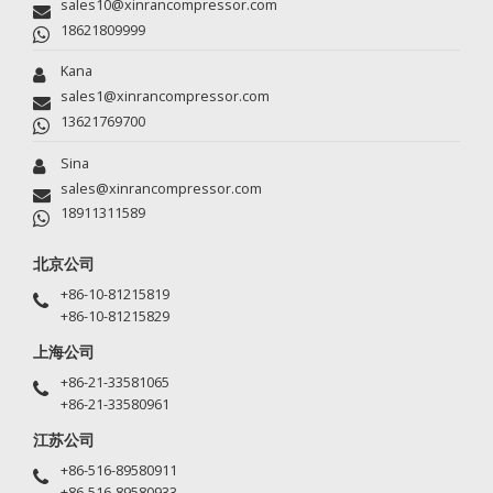
sales10@xinrancompressor.com
18621809999
Kana
sales1@xinrancompressor.com
13621769700
Sina
sales@xinrancompressor.com
18911311589
北京公司
+86-10-81215819
+86-10-81215829
上海公司
+86-21-33581065
+86-21-33580961
江苏公司
+86-516-89580911
+86-516-89580933