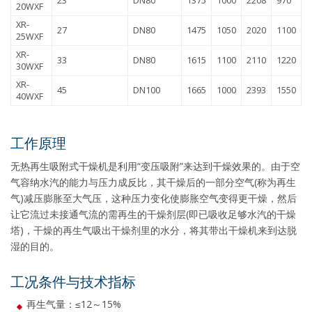
23
DN80
1375
1000
2208
970
20WXF
XR-
27
DN80
1475
1050
2020
1100
25WXF
XR-
33
DN80
1615
1100
2110
1220
30WXF
XR-
45
DN100
1665
1000
2393
1550
40WXF
工作原理
无热再生吸附式干燥机是利用“变压吸附”来达到干燥效果的。由于空
气容纳水汽的能力与压力成反比，其干燥后的一部分空气(称为再生
气)减压膨胀至大气压，这种压力变化使膨胀空气变得更干燥，然后
让它流过未接通气流的需再生的干燥剂层(即已吸收足够水汽的干燥
塔)，干燥的再生气吸出干燥剂里的水分，将其带出干燥机来到达脱
湿的目的。
工况条件与技术指标
再生气量：≤12～15%