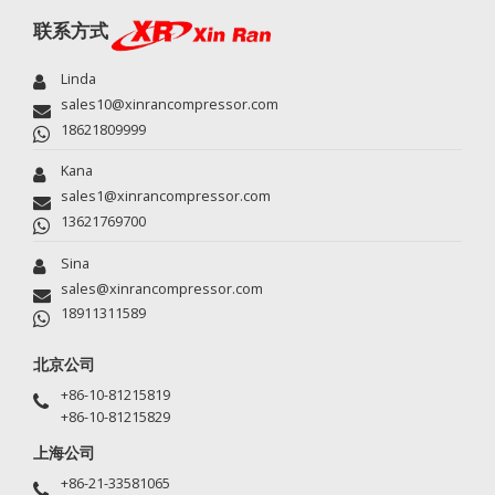
联系方式
Linda
sales10@xinrancompressor.com
18621809999
Kana
sales1@xinrancompressor.com
13621769700
Sina
sales@xinrancompressor.com
18911311589
北京公司
+86-10-81215819
+86-10-81215829
上海公司
+86-21-33581065