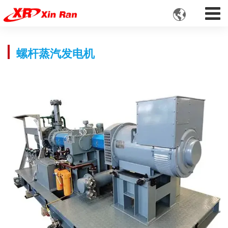

螺杆蒸汽发电机