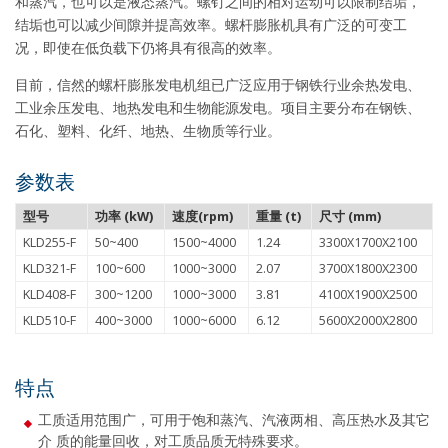
和蒸汽，也可以是液态蒸汽。螺钉之间的相对运动可以限制结垢，
结垢也可以减少间隙并提高效率。螺杆膨胀机具有广泛的可变工
况，即使在低负载下仍将具有很高的效率。
目前，信然的螺杆膨胀发电机组已广泛应用于钢铁行业余热发电、
工业余压发电、地热发电和生物能源发电。项目主要分布在钢铁、
石化、塑料、化纤、地热、生物质等行业。
参数表
型号
功率 (kW)
速度(rpm)
重量 (t)
尺寸 (mm)
KLD255-F
50~400
1500~4000
1.24
3300X1700X2100
KLD321-F
100~600
1000~3000
2.07
3700X1800X2300
KLD408-F
300~1200
1000~3000
3.81
4100X1900X2500
KLD510-F
400~3000
1000~6000
6.12
5600X2000X2800
特点
工质适用范围广，可用于饱和蒸汽、汽液两相、高压热水及其它
介 质的能量回收，对工质品质无特殊要求。