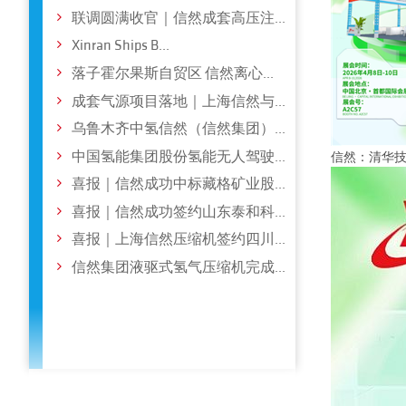
联调圆满收官｜信然成套高压注...
Xinran Ships B...
落子霍尔果斯自贸区 信然离心...
成套气源项目落地｜上海信然与...
乌鲁木齐中氢信然（信然集团）...
中国氢能集团股份氢能无人驾驶...
信然：清华技
喜报｜信然成功中标藏格矿业股...
喜报｜信然成功签约山东泰和科...
喜报｜上海信然压缩机签约四川...
信然集团液驱式氢气压缩机完成...