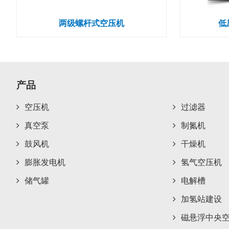
两级螺杆式空压机
低
产品
空压机
过滤器
真空泵
制氮机
鼓风机
干燥机
膨胀发电机
氢气空压机
储气罐
电解槽
加氢站建设
磁悬浮中央