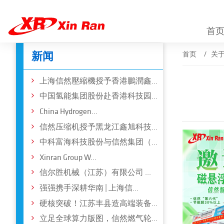
首
新闻
首页
关
上海信然壓縮機授予香港鵬潤鑫...
中国氢能集团股份赴香港科技园...
China Hydrogen...
信然压缩机授予黑龙江鑫旭科技...
中科富海科技股份与信然集团（...
Xinran Group W...
信尔胜机械（江苏）有限公司 ...
强强携手深耕华南 | 上海信...
硬核突破！江苏丰县造高端装备...
立足全球算力版图，信然燃气轮...