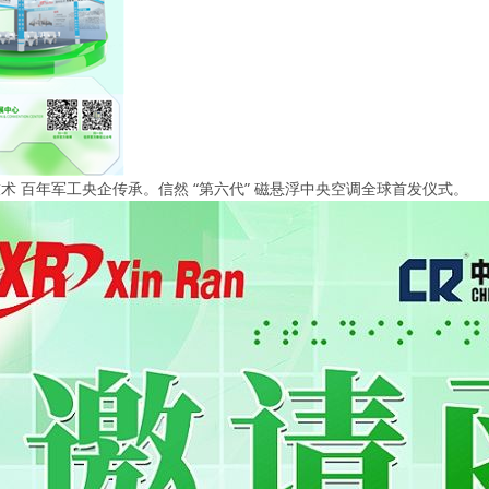
术 百年军工央企传承。信然 “第六代” 磁悬浮中央空调全球首发仪式。