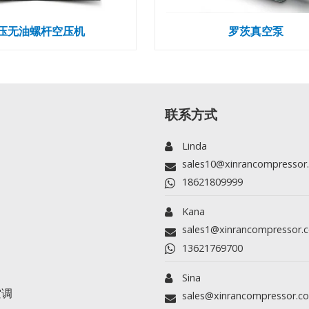
压无油螺杆空压机
罗茨真空泵
联系方式
Linda
sales10@xinrancompressor
18621809999
Kana
sales1@xinrancompressor.
13621769700
Sina
空调
sales@xinrancompressor.c