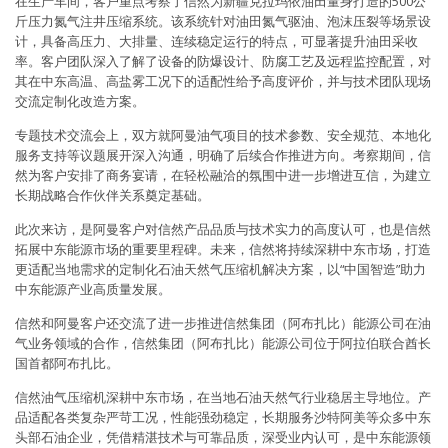
在生产车间，客户重点考察了信然为新疆克拉玛依油田量身打造的500公
斤压力氮气注井压缩系统。该系统针对油田氮气驱油、泡沫压裂等场景设
计，具备高压力、大排量、连续稳定运行的特点，可显著提升油田采收
率。客户团队深入了解了设备的防爆设计、防腐工艺及远程监控配置，对
其在中东高温、高盐雾工况下的适配性给予高度评价，并与技术团队现场
交流定制化改造方案。
专题技术交流会上，双方就阿曼油气项目的技术参数、安全规范、本地化
服务支持等议题展开深入沟通，明确了后续合作推进方向。考察期间，信
然为客户安排了商务宴请，在轻松融洽的氛围中进一步增进互信，为建立
长期战略合作伙伴关系奠定基础。
此次来访，是阿曼客户对信然产品品质与技术实力的高度认可，也是信然
拓展中东能源市场的重要里程碑。未来，信然将持续深耕中东市场，打造
更适配当地需求的定制化石油天然气压缩机解决方案，以“中国智造”助力
中东能源产业高质量发展。
信然和阿曼客户还交流了进一步推进信然集团（阿布扎比）能源公司在油
气业务领域的合作，信然集团（阿布扎比）能源公司位于阿拉伯联合酋长
国首都阿布扎比。
信然油气压缩机深耕中东市场，在当地石油天然气行业稳居主导地位。产
品适配各类复杂严苛工况，性能强劲稳定，长期服务沙特阿美等众多中东
头部石油企业，凭借精湛技术与可靠品质，深受业内认可，是中东能源领