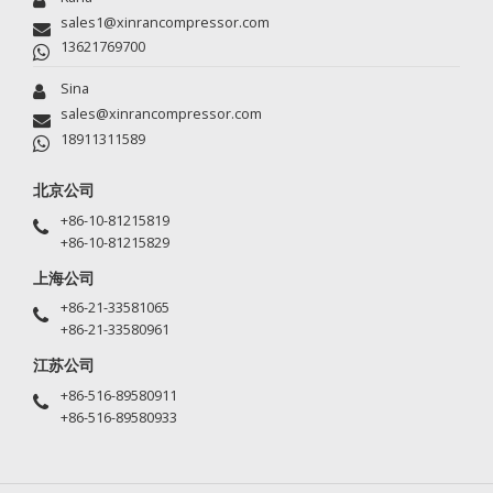
sales1@xinrancompressor.com
13621769700
Sina
sales@xinrancompressor.com
18911311589
北京公司
+86-10-81215819
+86-10-81215829
上海公司
+86-21-33581065
+86-21-33580961
江苏公司
+86-516-89580911
+86-516-89580933