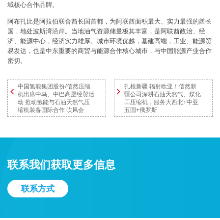
域核心合作品牌。
阿布扎比是阿拉伯联合酋长国首都，为阿联酋面积最大、实力最强的酋长
国，地处波斯湾沿岸。当地油气资源储量极其丰富，是阿联酋政治、经
济、能源中心，经济实力雄厚。城市环境优越，基建高端，工业、能源贸
易发达，也是中东重要的商贸与能源合作核心城市，与中国能源产业合作
密切。
中国氢能集团股份/信然压缩
扎根新疆 辐射欧亚！信然新
机出席中乌、中巴高层经贸活
疆公司深耕石油天然气、煤化
动 推动氢能与石油天然气压
工压缩机，服务大西北+中亚
缩机装备国际合作 吹风会
五国+俄罗斯
联系我们获取更多信息
联系方式