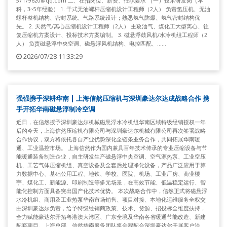
57179620@qq.com 二、在招岗位、薪资、任职要求 （一）技术研发岗（本
科，3~5年经验） 1. 干式无油螺杆压缩机设计工程师（2人） 负责氢压机、无油
螺杆整机结构、密封系统、气路系统设计；熟悉氢气防爆、氢气密封结构优
先。 2. 天然气/离心压缩机设计工程师（2人） 主攻油气、煤化工大型离心、往
复压缩机方案设计、投标技术方案编制。 3. 磁悬浮鼓风机/水冷机组工程师（2
人） 负责磁悬浮中央空调、磁悬浮风机结构、电控匹配、......
2026/07/28 11:33:29
强强携手深耕华南 | 上海信然压缩机与深圳豪达尔达成战略合作 携
手开拓华南磁悬浮制冷空调
近日，在信然授予深圳豪达尔机械磁悬浮水冷机组华南区域特级经销授权一年
后的今天，上海信然压缩机有限公司与深圳豪达尔机械有限公司再次签署战略
合作协议，双方将依托各自产业优势深化全链条业务合作，共同拓展华南暖
通、工业温控市场。 上海信然作为国内兼具百年技术传承的专业压缩设备与节
能暖通装备制造企业，自主研发生产磁悬浮中央空调、空气源热泵、工业空压
机、工艺气体压缩机组、真空设备及全套后处理净化设备，产品广泛应用于算
力数据中心、基础公用工程、地铁、学校、医院、机场、工业厂房、商业楼
宇、煤化工、新能源、印刷制造等多元场景，在高效节能、低温稳定运行、智
能化控制方面具备突出国产化技术优势。 本次战略合作中，信然正式将磁悬浮
水冷机组、商用及工业热泵华南市场销售、项目对接、本地化运维服务全权交
由深圳豪达尔负责，给予特级经销商政策、技术、货源、招投标全维度扶持，
全力赋能豪达尔开拓粤港澳大湾区、广东全境及华南各省暖通节能改造、新建
配套项目。上海总部、信然华南服务团队将全程配合深圳豪达尔开展客户洽