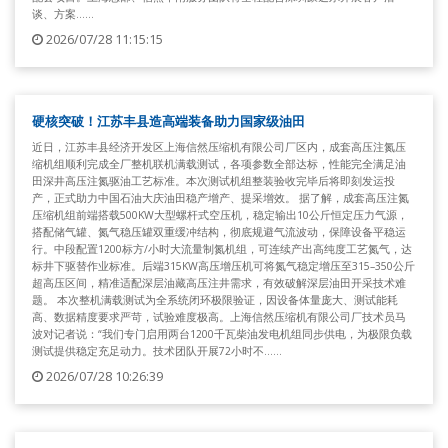
谈、方案......
2026/07/28 11:15:15
硬核突破！江苏丰县造高端装备助力国家级油田
近日，江苏丰县经济开发区上海信然压缩机有限公司厂区内，成套高压注氮压
缩机组顺利完成全厂整机联机满载测试，各项参数全部达标，性能完全满足油
田深井高压注氮驱油工艺标准。本次测试机组整装验收完毕后将即刻发运投
产，正式助力中国石油大庆油田稳产增产、提采增效。 据了解，成套高压注氮
压缩机组前端搭载500KW大型螺杆式空压机，稳定输出10公斤恒定压力气源，
搭配储气罐、氮气稳压罐双重缓冲结构，彻底规避气流波动，保障设备平稳运
行。中段配置1200标方/小时大流量制氮机组，可连续产出高纯度工艺氮气，达
标井下驱替作业标准。后端315KW高压增压机可将氮气稳定增压至315–350公斤
超高压区间，精准适配深层油藏高压注井需求，有效破解深层油田开采技术难
题。 本次整机满载测试为全系统闭环极限验证，因设备体量庞大、测试能耗
高、数据精度要求严苛，试验难度极高。上海信然压缩机有限公司厂技术员马
波对记者说：“我们专门启用两台1200千瓦柴油发电机组同步供电，为极限负载
测试提供稳定充足动力。技术团队开展72小时不......
2026/07/28 10:26:39