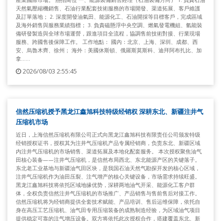
天然氣壓縮機銷售、石油行業配套技術服務的市場開發、渠道拓展、客戶維護
及訂單落地； 2. 深度開發油氣田、能源化工、石油開採等目標客戶，完成區域
及海外銷售與服務業績指標； 3. 負責磁懸浮中央空調、燃氣發電機組、氫能裝
備研發製造與全球市場運營，跟進項目全流程，協調售前技術對接、行業現場
服務、跨國售後保障工作。 工作地點： 國內：北京、上海、深圳、成都、西
安、烏魯木齊、徐州； 海外：美國休斯頓、俄羅斯莫斯科、迪拜阿布扎比、加
拿......
2026/08/03 2:55:45
信然压缩机授予黑龙江鑫旭科技特级经销权 深耕东北、新疆注井气
压缩机市场
近日，上海信然压缩机有限公司正式向黑龙江鑫旭科技有限责任公司颁发特级
经销授权证书，授权其为注井气压缩机产品专属经销商，负责东北、新疆区域
内注井气压缩机的市场销售、渠道拓展及本地化配套服务。 本次授权聚焦油气
田核心装备——注井气压缩机，是信然布局西北、东北能源产区的关键落子。
东北老工业基地与新疆油气田区块，是我国石油天然气勘探开发的核心区域，
注井气压缩机作为油田压裂、注气增产的核心关键设备，市场需求持续旺盛。
黑龙江鑫旭科技将依托区域地缘优势，深耕两地油气开采、能源化工客户群
体，全权负责信然注井气压缩机的市场推广、产品销售与售前售后对接工作。
信然压缩机将为经销商提供全套技术赋能、产品培训、售后运维保障，依托自
身在高压工艺压缩机、油气田专用压缩装备的成熟制造经验，为区域油气项目
提供稳定可靠的注气增压设备。双方将依托此次授权合作，搭建覆盖东北、新