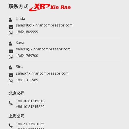
联系方式
Linda
sales10@xinrancompressor.com
18621809999
Kana
sales1@xinrancompressor.com
13621769700
Sina
sales@xinrancompressor.com
18911311589
北京公司
+86-10-81215819
+86-10-81215829
上海公司
+86-21-33581065