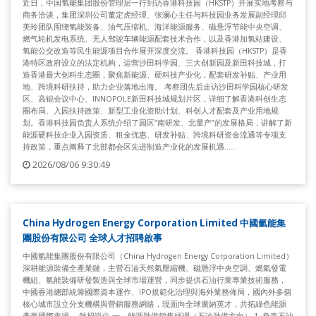
近日，中国氢能集团股份管理层一行到访香港科技园（HKSTP）开展实地考察与
商务洽谈，集团深圳公司董定虎经理、张澜心主任与科技园业务发展副经理邱
美玲团队围绕氢能装备、油气压缩机、海洋能源服务、磁悬浮节能中央空调、
燃气轮机发电系统、无人驾驶车辆能源配套技术合作，以及香港加氢站建设、
氢能公交改造等民生能源项目合作展开深度交流。 香港科技园（HKSTP）是香
港特区政府设立的法定机构，运营沙田科学园、三大创新园及新田科技城，打
造香港最大创科生态圈，聚焦新能源、硬科技产业化，配套研发补贴、产业用
地、跨境科研扶持，助力企业落地出海。 考察团先后走访沙田科学园核心研发
区、高锟会议中心、INNOPOLE新田科技城规划片区，详细了解香港科创生态
圈布局、入园扶持政策、新型工业化资助计划、科创人才配套及产业用地规
划。香港科技园负责人系统介绍了园区“南研发、北量产”的发展格局，讲解了新
能源硬科技企业入园资质、租金优惠、研发补贴、跨境科研资金流通等专项支
持政策，重点阐释了北部都会区先进制造产业化的发展机遇......
2026/08/06 9:30:49
China Hydrogen Energy Corporation Limited 中國氫能集
團股份有限公司 全球人才招聘啟事
中國氫能集團股份有限公司（China Hydrogen Energy Corporation Limited）
深耕能源裝備全產業鏈，主營石油天然氣壓縮機、磁懸浮中央空調、燃氣發電
機組、氫能裝備研發製造與全球市場運營，同步提供石油行業專業技術服務，
中國香港總部統籌國際資本運作、IPO規範化治理與海外業務佈局，國內外多個
核心城市設立分支機構與營銷服務網絡，現面向全球廣納英才，共拓綠色能源
產業國際市場。 熱招崗位 一、能源裝備銷售經理（石油裝備方向） 1. 負責石油