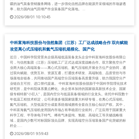
疆的油气装备营销服务网络，进一步强化信然品牌在能源开采领域的市场渗透
率，助力国内油气田增产作业装备国产化落地。 ...
2026/08/01 10:10:45
中科富海科技股份与信然集团（江苏）工厂达成战略合作 双向赋能
攻坚离心式压缩机和氦气压缩机规模化、国产化
近日，中国科学院背景央企级高端低温装备龙头企业中科富海科技股份有限公
司，与信然集团（江苏）压缩机工厂正式达成深度战略合作。双方聚焦空分产
业两大核心高端装备——离心式压缩机、氦气压缩机开展全方位产业协同，通
过双向赋能、优势互补、资源互通，打通技术研发、高端制造、品质管控与市
场落地全链条，共同推动国产高端空分压缩装备高质量升级，助力我国空分产
业链自主可控、进口替代提速。 中科富海科技股份脱胎于中国科学院理化技术
研究所，是中科院体系重点孵化、央企资本加持的国家级高新技术企业、国家
级专精特新“小巨人”，是国内空分与低温装备领域的行业龙头。依托中科院数十
年低温工程技术积淀，公司承接多项国家级重大科研专项，在离心式压缩机、
氦气压缩机、大型低温空分成套系统领域拥有全套自主核心知识产权。其中，
中科富海氦气压缩机使用国内市场占有率稳居行业前列，广泛应用于国家重大
科学工程、半导体电子特气、稀有气体提纯、氢能、高端化工等关键战略领
域，是国内少数可对标国际顶尖品牌、实现高端空分压缩装备国产化突破的标
杆企......
2026/08/01 9:59:43