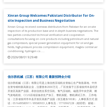
Xinran Group Welcomes Pakistani Distributor for On-
site Inspection and Business Negotiation
Xinran Group received overseas distributors from Pakistan for an on-site
inspection of its production base and in-depth business negotiations. The
two parties conducted technical verification and cooperation
consultations focusing on core products including petroleum and natural
gas compressors, special power generation equipment for oil and gas
fields, high-pressure process compression equipment, maglev central air
conditioning, hydrogen co......
2026/08/01 9:29:48
信尔胜机械（江苏）有限公司 最新招聘全介绍
信尔胜机械（江苏）有限公司是上海信然压缩机全资核心生产制造基地、中外
合资专精特新高新企业，注册资本2000万元，厂区坐落于江苏省徐州丰县经济
开发区高新产业园，承担信然全系空压机、氢气压缩机、磁悬浮中央空调、燃
气发电机组、CCUS压缩设备的生产加工、整机装配、整机调试工作。 工作地
址：江苏省徐州市丰县开发区高新产业园（张五楼东100米） 人事联系方式 固
话：0516-89580911 / 89580933 人事专员：17710967228（程经理） 邮箱：