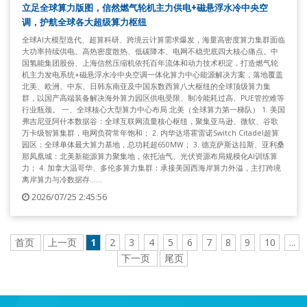
立足全球算力版图，信然燃气轮机主力供电+磁悬浮水冷中央空
调，护航全球各大超级算力枢纽
全球AI大模型迭代、超算科研、跨境云计算需求爆发，海量高密度算力集群面临
大功率持续供电、高热密度散热、低碳降本、电网不稳兜底四大核心痛点。中
国氢能集团股份、上海信然压缩机依托百年流体和动力技术积淀，打造燃气轮
机主力发电系统+磁悬浮水冷中央空调一体化算力中心能源解决方案，落地覆盖
北美、欧洲、中东、日韩东南亚及中国东数西算八大枢纽的全球顶级算力集
群，以国产高端装备解决海外算力园区供电受限、制冷能耗过高、PUE管控难等
行业瓶颈。 一、全球核心大型算力中心布局 北美（全球算力第一梯队） 1. 美国
弗吉尼亚阿什本数据谷：全球互联网流量核心枢纽，聚集亚马逊、微软、谷歌
万卡级智算集群，电网负荷常年饱和； 2. 内华达塔霍雷诺Switch Citadel超算
园区：全球单体最大算力基地，总功耗超650MW； 3. 德克萨斯达拉斯、亚利桑
那凤凰城：北美新能源算力聚集地，依托油气、光伏资源布局规模化AI训练算
力； 4. 加拿大温哥华、多伦多算力集群：承接美国西海岸算力外溢，主打跨境
离岸算力与冷数据存......
2026/07/25 2:45:56
首页
上一页
1
2
3
4
5
6
7
8
9
10
...
下一页
尾页