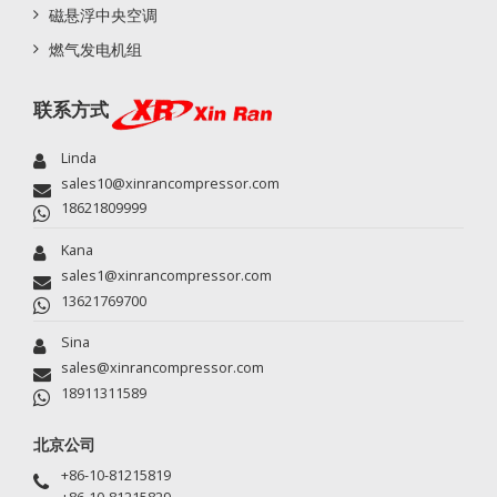
磁悬浮中央空调
燃气发电机组
联系方式
Linda
sales10@xinrancompressor.com
18621809999
Kana
sales1@xinrancompressor.com
13621769700
Sina
sales@xinrancompressor.com
18911311589
北京公司
+86-10-81215819